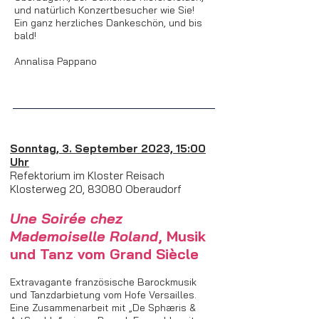
und natürlich Konzertbesucher wie Sie!
Ein ganz herzliches Dankeschön, und bis
bald!
Annalisa Pappano
Sonntag, 3. September 2023, 15:00
Uhr
Refektorium im Kloster Reisach
Klosterweg 20, 83080 Oberaudorf
Un
e Soirée ch
ez
Mademoiselle Roland
, Musik
und T
anz vom Grand Siècle
Extravagante französische Barockmusik
und Tanzdarbietung vom Hofe Versailles.
Eine Zusammenarbeit mit „De Sphæris &