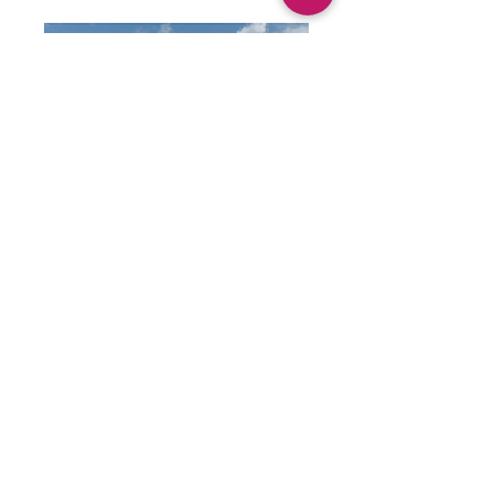
Samstag, 1. Juni 2024, 19:00 Uhr
Herzogliches Schloss Tegernsee
Barocksaal
Schloßplatz 1D, 83684 Tegernsee
Unterwegs an schönen
Orten mit Catacoustic
Consort
Catacoustic ist zu Gast beim „
Podium für
Junge Solisten
“, einer vor fast 40