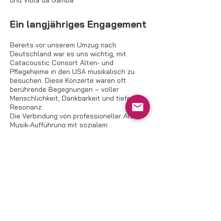
und Viola da Gamba
Ein langjähriges Engagement
Bereits vor unserem Umzug nach
Deutschland war es uns wichtig, mit
Catacoustic Consort Alten- und
Pflegeheime in den USA musikalisch zu
besuchen. Diese Konzerte waren oft
berührende Begegnungen – voller
Menschlichkeit, Dankbarkeit und tiefer
Resonanz.
Die Verbindung von professioneller Alte-
Musik-Aufführung mit sozialem
Engagement gehört zu unserem
Selbstverständnis als Ensemble.
Bewegende Momente, die
bleiben
Eine unserer Musikerinnen erzählte