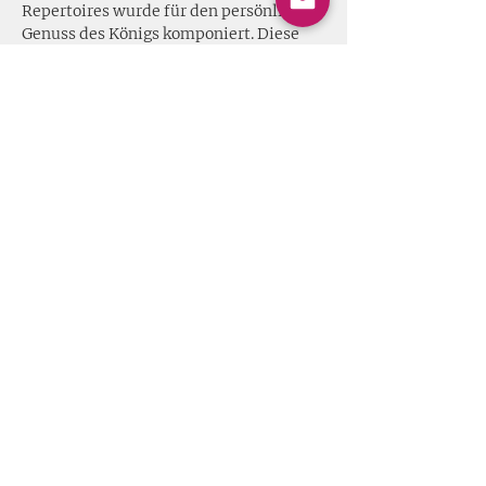
Repertoires wurde für den persönlichen 
Genuss des Königs komponiert. Diese 
intimen Konzerte standen im 
deutlichen Kontrast zur wachsenden 
politischen Unruhe, die schließlich zum 
Englischen Bürgerkrieg (1642–1651) und 
zur Hinrichtung Karls I. führte.
Das Programm umfasst Werke von John 
Coprario und William Lawes, beides 
Komponisten, die am Hof…
Read More >
Share this event