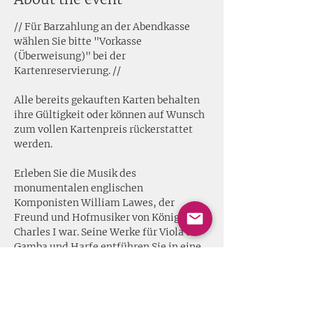
// Für Barzahlung an der Abendkasse 
wählen Sie bitte "Vorkasse 
(Überweisung)" bei der 
Kartenreservierung. //
Alle bereits gekauften Karten behalten 
ihre Gültigkeit oder können auf Wunsch 
zum vollen Kartenpreis rückerstattet 
werden. 
Erleben Sie die Musik des 
monumentalen englischen 
Komponisten William Lawes, der 
Freund und Hofmusiker von König 
Charles I war. Seine Werke für Viola da 
Gamba und Harfe entführen Sie in eine 
klangliche Welt voller Virtuosität und 
kontrastreicher Klangfarben - ein 
unvergleichliches Erlebnis für Kenner 
und Neugierige gleichermaßen!