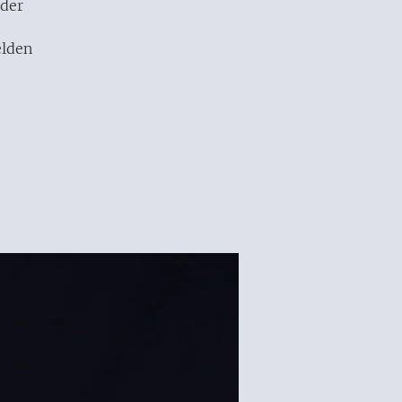
 der
elden