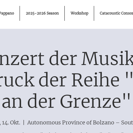
 Pappano
2025-2026 Season
Workshop
Catacoustic Consor
nzert der Musi
ruck der Reihe 
an der Grenze"
, 14. Okt.
  |  
Autonomous Province of Bolzano – Sout