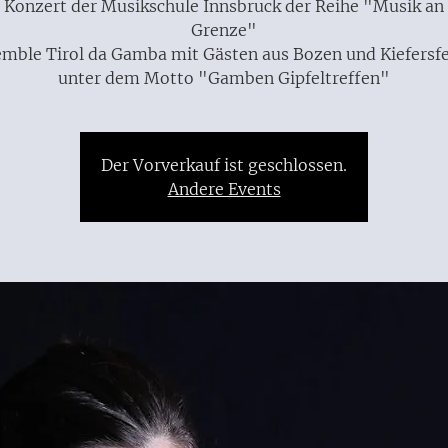
 Konzert der Musikschule Innsbruck der Reihe "Musik an
Grenze"
mble Tirol da Gamba mit Gästen aus Bozen und Kiefersf
unter dem Motto "Gamben Gipfeltreffen"
Der Vorverkauf ist geschlossen.
Andere Events