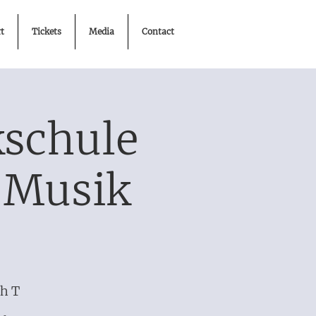
t
Tickets
Media
Contact
kschule
"Musik
h T