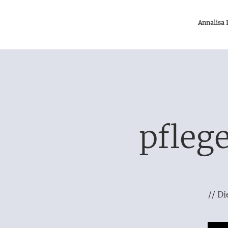
Annalisa
pfleg
// Di