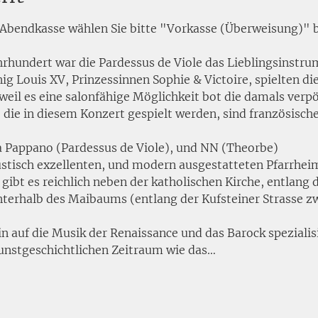
 Abendkasse wählen Sie bitte "Vorkasse (Überweisung)" b
ahrhundert war die Pardessus de Viole das Lieblingsinstr
g Louis XV, Prinzessinnen Sophie & Victoire, spielten die
weil es eine salonfähige Möglichkeit bot die damals verp
, die in diesem Konzert gespielt werden, sind französisc
a Pappano (Pardessus de Viole), und NN (Theorbe)
ustisch exzellenten, und modern ausgestatteten Pfarrheim
 gibt es reichlich neben der katholischen Kirche, entlang 
terhalb des Maibaums (entlang der Kufsteiner Strasse z
in auf die Musik der Renaissance und das Barock speziali
unstgeschichtlichen Zeitraum wie das…