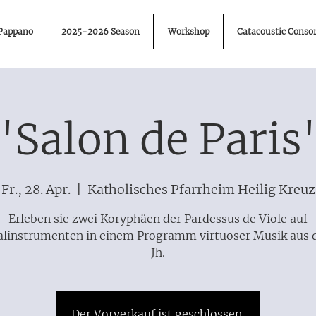
 Pappano
2025-2026 Season
Workshop
Catacoustic Consor
"Salon de Paris
Fr., 28. Apr.
  |  
Katholisches Pfarrheim Heilig Kreuz
Erleben sie zwei Koryphäen der Pardessus de Viole auf
alinstrumenten in einem Programm virtuoser Musik aus 
Jh.
Der Vorverkauf ist geschlossen.