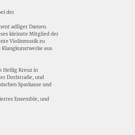
ei der 
ument adliger Damen. 
ses kleinste Mitglied der 
önte Violinmusik zu 
he Klangkunstwerke aus 
 Heilig Kreuz in 
der Dorfstraße, und 
wischen Sparkasse und 
siertes Ensemble, und 