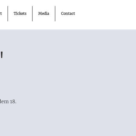
t
Tickets
Media
Contact
"
dem 18.