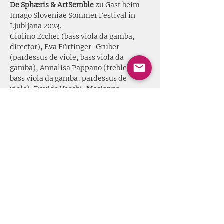
De Sphæris & ArtSemble
 zu Gast beim 
Imago Sloveniae Sommer Festival in 
Ljubljana 2023.
Giulino Eccher (bass viola da gamba, 
director), Eva Fürtinger-Gruber 
(pardessus de viole, bass viola da 
gamba), Annalisa Pappano (treble & 
bass viola da gamba, pardessus de 
viole), Davide Vecchi, Marianna 
Bisacchi (cembalo).
// Dies ist kein Catacoustic Consort 
Konzert. Reservierung und Ticketing 
durch den Veranstalter. //
https://imagosloveniae.net/en/
Share this event