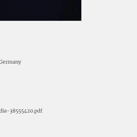
, Germany
dia-38555420.pdf