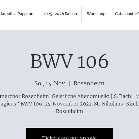
Annalisa Pappano
2025-2026 Saison
Workshop
Catacoustic 
BWV 106
So., 14. Nov.
  |  
Rosenheim
erchor Rosenheim, Geistliche Abendmusik: J.S. Bach: “
ragicus” BWV 106, 14. November 2021, St. Nikolaus-Kirch
Rosenheim
Tickets are not on sale