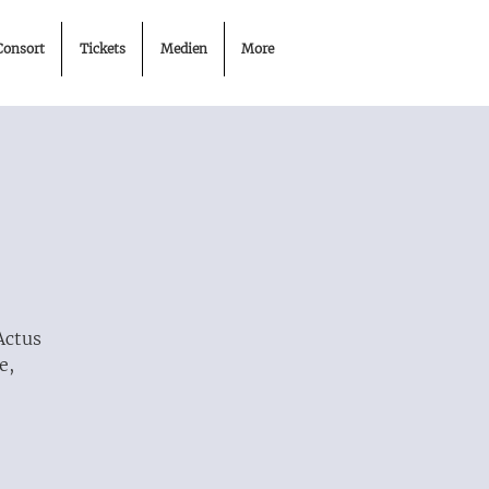
Consort
Tickets
Medien
More
Actus
e,