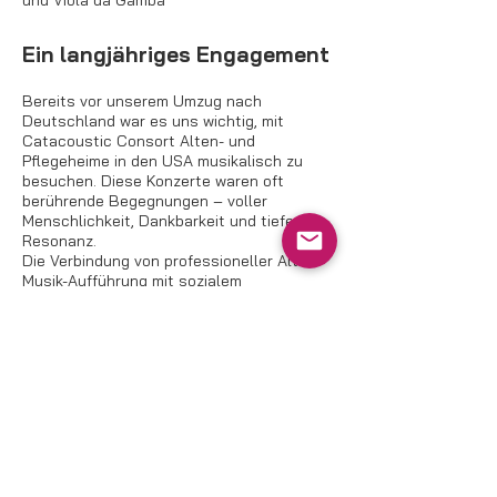
und Viola da Gamba
Ein langjähriges Engagement
Bereits vor unserem Umzug nach
Deutschland war es uns wichtig, mit
Catacoustic Consort Alten- und
Pflegeheime in den USA musikalisch zu
besuchen. Diese Konzerte waren oft
berührende Begegnungen – voller
Menschlichkeit, Dankbarkeit und tiefer
Resonanz.
Die Verbindung von professioneller Alte-
Musik-Aufführung mit sozialem
Engagement gehört zu unserem
Selbstverständnis als Ensemble.
Bewegende Momente, die
bleiben
Eine unserer Musikerinnen erzählte