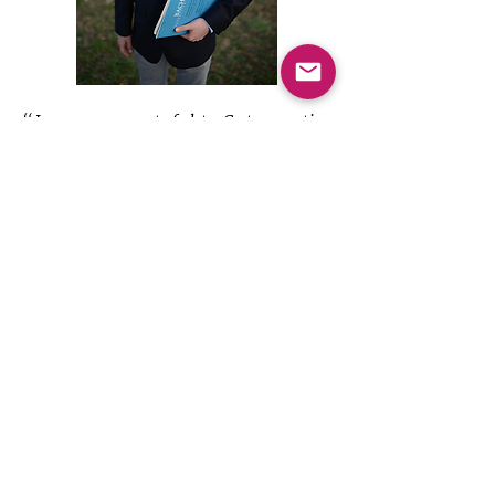
“
I am very grateful to Catacoustic
for helping me realize this
possibility and for opening the
door to a new pathway of music
making.
” -Michael Defin