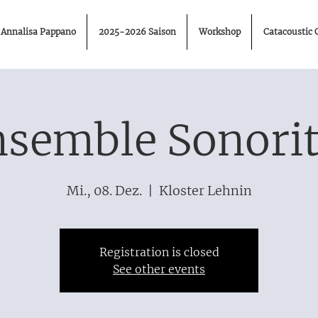
Annalisa Pappano
2025-2026 Saison
Workshop
Catacoustic 
semble Sonori
Mi., 08. Dez.
  |  
Kloster Lehnin
Registration is closed
See other events