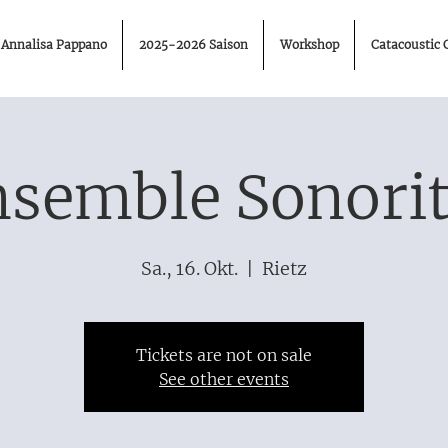
Annalisa Pappano
2025-2026 Saison
Workshop
Catacoustic 
semble Sonori
Sa., 16. Okt.
  |  
Rietz
Tickets are not on sale
See other events