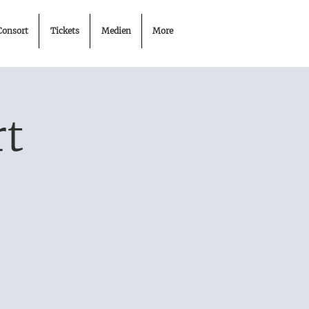
Consort
Tickets
Medien
More
rt