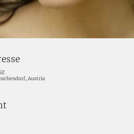
resse
SZ
schendorf, Austria
nt