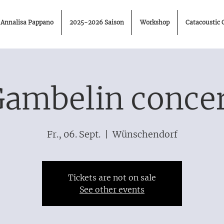
Annalisa Pappano
2025-2026 Saison
Workshop
Catacoustic 
ambelin conce
Fr., 06. Sept.
  |  
Wünschendorf
Tickets are not on sale
See other events