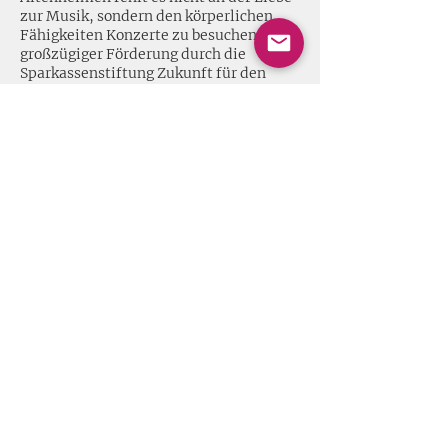
zur Musik, sondern den körperlichen
Fähigkeiten Konzerte zu besuchen. Dank
großzügiger Förderung durch die
Sparkassenstiftung Zukunft für den
Landkreis Rosenheim kann Catacoustic
zu minimalen Kosten Konzerte in
Pflegeinstitutionen anbieten. Bitte
kontaktieren Sie uns, wenn sie Interesse
haben dieses Programm in weiteren
Institutionen anzubieten.
info@catacoustic.com
Share this event
Impressum + Datenschutz
© 2020 Melissa Harvey