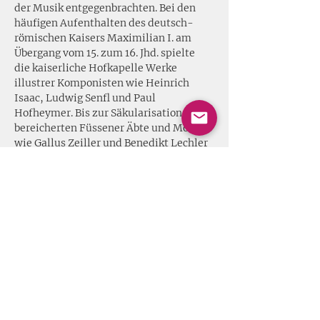
der Musik entgegenbrachten. Bei den 
häufigen Aufenthalten des deutsch-
römischen Kaisers Maximilian I. am 
Übergang vom 15. zum 16. Jhd. spielte 
die kaiserliche Hofkapelle Werke 
illustrer Komponisten wie Heinrich 
Isaac, Ludwig Senfl und Paul 
Hofheymer. Bis zur Säkularisation 
bereicherten Füssener Äbte und Mönche 
wie Gallus Zeiller und Benedikt Lechler 
das tägliche Chorgebet mit 
kompositorischen Eigenproduktionen. 
Wichtiger Bestandteil aller 
musikalischen Schöpfungen war dabei 
die Laute, „dem“ Instrument des 16. 
Jhds. schlechthin. Füssens umliegende 
Fichtenwälder boten hierfür ideale 
Voraussetzungen zum Bau dieser 
Instrumente und verhalfen der Stadt 
zum liebenswerten Beinamen „Wiege 
des europäischen Lautenbaus“. 