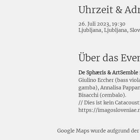
Uhrzeit & Ad
26. Juli 2023, 19:30
Ljubljana, Ljubljana, Slo
Über das Eve
De Sphæris & ArtSemble
Giulino Eccher (bass viol
gamba), Annalisa Pappano
Bisacchi (cembalo).
// Dies ist kein Catacous
https://imagosloveniae.
Google Maps wurde aufgrund der A