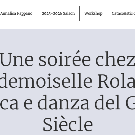
Annalisa Pappano
2025-2026 Saison
Workshop
Catacoustic 
Une soirée che
emoiselle Rol
ca e danza del 
Siècle