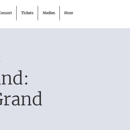
Consort
Tickets
Medien
More
z
and:
Grand