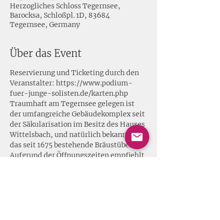
Herzogliches Schloss Tegernsee,
Barocksa, Schloßpl. 1D, 83684
Tegernsee, Germany
Über das Event
Reservierung und Ticketing durch den 
Veranstalter: https://www.podium-
fuer-junge-solisten.de/karten.php
Traumhaft am Tegernsee gelegen ist 
der umfangreiche Gebäudekomplex seit 
der Säkularisation im Besitz des Hauses 
Wittelsbach, und natürlich bekannt für 
das seit 1675 bestehende Bräustüberl. 
Aufgrund der Öffnungszeiten empfiehlt 
sich ein Abendessen vor dem Konzert.
Mit Emily Saville (Posaune), Tobias 
Tietze (Laute), Annalisa Pappano (Viola 
da Gamba & Lirone), Reinhild Waldek 
(Barock Harfe).
Auf dem Programm stehen virtuose 