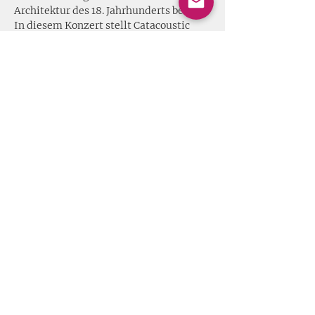
Architektur des 18. Jahrhunderts beitrug.
In diesem Konzert stellt Catacoustic 
zudem ein weiteres faszinierendes 
Instrument der Barockzeit vor: das 
Salterio
 – ein Vorläufer von Hackbrett 
und Zither.
Mit:Annalisa Pappano (Pardessus de 
Viole)Anton Peter (Salterio)Simon 
Steinkühler (Barock Geige)
Mehr erfahren >
Share this event